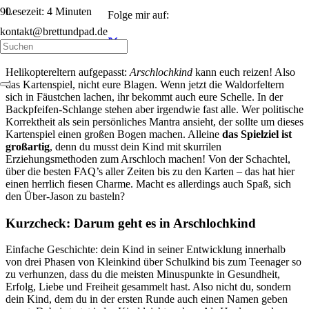
Lesezeit:
4
Minuten
Folge mir auf:
kontakt@brettundpad.de
Helikoptereltern aufgepasst:
Arschlochkind
kann euch reizen! Also
das Kartenspiel, nicht eure Blagen. Wenn jetzt die Waldorfeltern
sich in Fäustchen lachen, ihr bekommt auch eure Schelle. In der
Backpfeifen-Schlange stehen aber irgendwie fast alle. Wer politische
Korrektheit als sein persönliches Mantra ansieht, der sollte um dieses
Kartenspiel einen großen Bogen machen. Alleine
das Spielziel ist
großartig
, denn du musst dein Kind mit skurrilen
Erziehungsmethoden zum Arschloch machen! Von der Schachtel,
über die besten FAQ’s aller Zeiten bis zu den Karten – das hat hier
einen herrlich fiesen Charme. Macht es allerdings auch Spaß, sich
den Über-Jason zu basteln?
Kurzcheck: Darum geht es in Arschlochkind
Einfache Geschichte: dein Kind in seiner Entwicklung innerhalb
von drei Phasen von Kleinkind über Schulkind bis zum Teenager so
zu verhunzen, dass du die meisten Minuspunkte in Gesundheit,
Erfolg, Liebe und Freiheit gesammelt hast. Also nicht du, sondern
dein Kind, dem du in der ersten Runde auch einen Namen geben