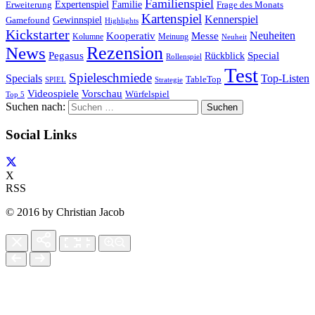
Familienspiel
Expertenspiel
Familie
Frage des Monats
Erweiterung
Kartenspiel
Kennerspiel
Gewinnspiel
Gamefound
Highlights
Kickstarter
Neuheiten
Kooperativ
Messe
Kolumne
Meinung
Neuheit
Rezension
News
Special
Pegasus
Rückblick
Rollenspiel
Test
Spieleschmiede
Specials
Top-Listen
TableTop
SPIEL
Strategie
Videospiele
Vorschau
Würfelspiel
Top 5
Suchen nach:
Social Links
X
RSS
© 2016 by Christian Jacob