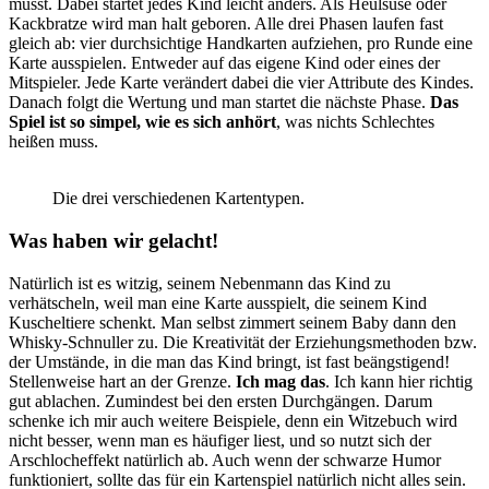
musst. Dabei startet jedes Kind leicht anders. Als Heulsuse oder
Kackbratze wird man halt geboren. Alle drei Phasen laufen fast
gleich ab: vier durchsichtige Handkarten aufziehen, pro Runde eine
Karte ausspielen. Entweder auf das eigene Kind oder eines der
Mitspieler. Jede Karte verändert dabei die vier Attribute des Kindes.
Danach folgt die Wertung und man startet die nächste Phase.
Das
Spiel ist so simpel, wie es sich anhört
, was nichts Schlechtes
heißen muss.
Die drei verschiedenen Kartentypen.
Was haben wir gelacht!
Natürlich ist es witzig, seinem Nebenmann das Kind zu
verhätscheln, weil man eine Karte ausspielt, die seinem Kind
Kuscheltiere schenkt. Man selbst zimmert seinem Baby dann den
Whisky-Schnuller zu. Die Kreativität der Erziehungsmethoden bzw.
der Umstände, in die man das Kind bringt, ist fast beängstigend!
Stellenweise hart an der Grenze.
Ich mag das
. Ich kann hier richtig
gut ablachen. Zumindest bei den ersten Durchgängen. Darum
schenke ich mir auch weitere Beispiele, denn ein Witzebuch wird
nicht besser, wenn man es häufiger liest, und so nutzt sich der
Arschlocheffekt natürlich ab. Auch wenn der schwarze Humor
funktioniert, sollte das für ein Kartenspiel natürlich nicht alles sein.