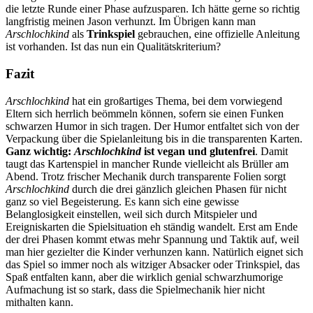
die letzte Runde einer Phase aufzusparen. Ich hätte gerne so richtig
langfristig meinen Jason verhunzt. Im Übrigen kann man
Arschlochkind
als
Trinkspiel
gebrauchen, eine offizielle Anleitung
ist vorhanden. Ist das nun ein Qualitätskriterium?
Fazit
Arschlochkind
hat ein großartiges Thema, bei dem vorwiegend
Eltern sich herrlich beömmeln können, sofern sie einen Funken
schwarzen Humor in sich tragen. Der Humor entfaltet sich von der
Verpackung über die Spielanleitung bis in die transparenten Karten.
Ganz wichtig:
Arschlochkind
ist vegan und glutenfrei
. Damit
taugt das Kartenspiel in mancher Runde vielleicht als Brüller am
Abend. Trotz frischer Mechanik durch transparente Folien sorgt
Arschlochkind
durch die drei gänzlich gleichen Phasen für nicht
ganz so viel Begeisterung. Es kann sich eine gewisse
Belanglosigkeit einstellen, weil sich durch Mitspieler und
Ereigniskarten die Spielsituation eh ständig wandelt. Erst am Ende
der drei Phasen kommt etwas mehr Spannung und Taktik auf, weil
man hier gezielter die Kinder verhunzen kann. Natürlich eignet sich
das Spiel so immer noch als witziger Absacker oder Trinkspiel, das
Spaß entfalten kann, aber die wirklich genial schwarzhumorige
Aufmachung ist so stark, dass die Spielmechanik hier nicht
mithalten kann.