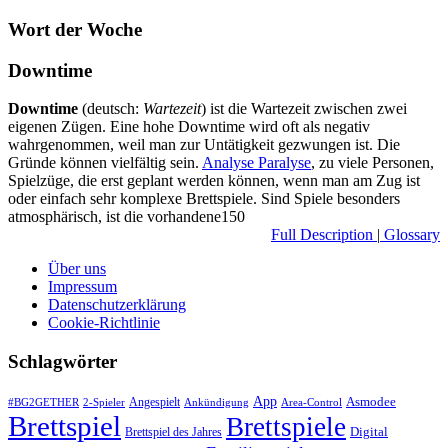
Wort der Woche
Downtime
Downtime
(deutsch:
Wartezeit
) ist die Wartezeit zwischen zwei
eigenen Zügen. Eine hohe Downtime wird oft als negativ
wahrgenommen, weil man zur Untätigkeit gezwungen ist. Die
Gründe können vielfältig sein.
Analyse Paralyse
, zu viele Personen,
Spielzüge, die erst geplant werden können, wenn man am Zug ist
oder einfach sehr komplexe Brettspiele. Sind Spiele besonders
atmosphärisch, ist die vorhandene150
Full Description
|
Glossary
Über uns
Impressum
Datenschutzerklärung
Cookie-Richtlinie
Schlagwörter
App
Asmodee
Angespielt
#BG2GETHER
2-Spieler
Ankündigung
Area-Control
Brettspiel
Brettspiele
Digital
Brettspiel des Jahres