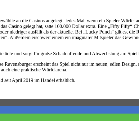
wählte an die Casinos angelegt. Jedes Mal, wenn ein Spieler Würfel auf 
 das Casino gelegt hat, satte 100.000 Dollar extra. Eine „Fifty Fifty“
er niedriger ausfällt als der aktuelle. Bei „Lucky Punch“ gilt es, die 
en“. Außerdem erschwert einem ein imaginärer Mitspieler das Gewinnen
ieltiefe und sorgt für große Schadenfreude und Abwechslung am Spielt
e Ravensburger erscheint das Spiel nicht nur im neuen, edlen Design,
 auch eine praktische Würfelarena.
 seit April 2019 im Handel erhältlich.