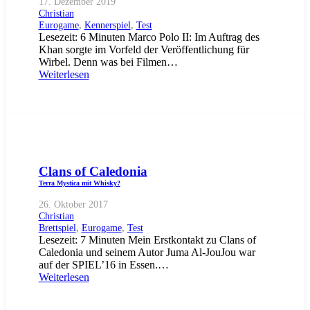
17. Dezember 2019
Christian
Eurogame
,
Kennerspiel
,
Test
Lesezeit: 6 Minuten Marco Polo II: Im Auftrag des
Khan sorgte im Vorfeld der Veröffentlichung für
Wirbel. Denn was bei Filmen…
Weiterlesen
Clans of Caledonia
Terra Mystica mit Whisky?
26. Oktober 2017
Christian
Brettspiel
,
Eurogame
,
Test
Lesezeit: 7 Minuten Mein Erstkontakt zu Clans of
Caledonia und seinem Autor Juma Al-JouJou war
auf der SPIEL’16 in Essen.…
Weiterlesen