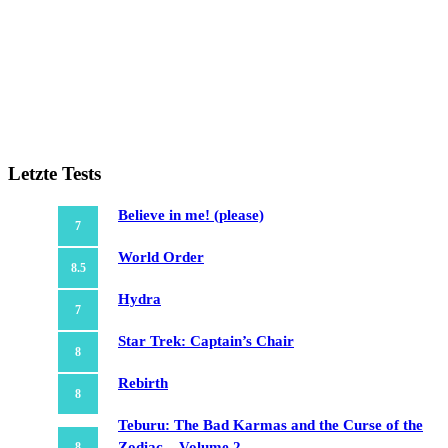
Letzte Tests
Believe in me! (please)
7
World Order
8.5
Hydra
7
Star Trek: Captain’s Chair
8
Rebirth
8
Teburu: The Bad Karmas and the Curse of the
Zodiac – Volume 2
8