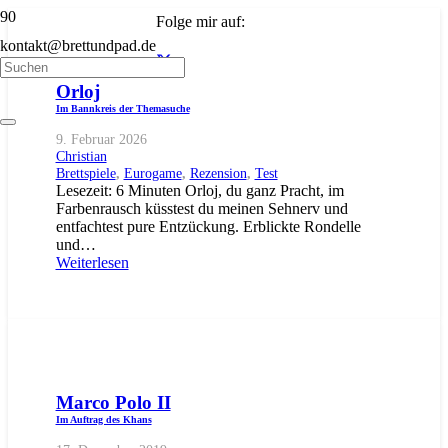
Folge mir auf:
kontakt@brettundpad.de
Orloj
Im Bannkreis der Themasuche
9. Februar 2026
Christian
Brettspiele
,
Eurogame
,
Rezension
,
Test
Lesezeit: 6 Minuten Orloj, du ganz Pracht, im
Farbenrausch küsstest du meinen Sehnerv und
entfachtest pure Entzückung. Erblickte Rondelle
und…
Weiterlesen
Marco Polo II
Im Auftrag des Khans