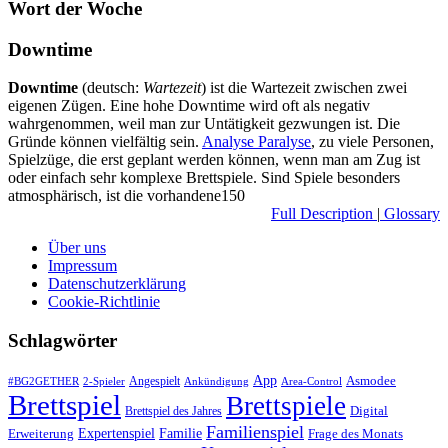
Wort der Woche
Downtime
Downtime
(deutsch:
Wartezeit
) ist die Wartezeit zwischen zwei
eigenen Zügen. Eine hohe Downtime wird oft als negativ
wahrgenommen, weil man zur Untätigkeit gezwungen ist. Die
Gründe können vielfältig sein.
Analyse Paralyse
, zu viele Personen,
Spielzüge, die erst geplant werden können, wenn man am Zug ist
oder einfach sehr komplexe Brettspiele. Sind Spiele besonders
atmosphärisch, ist die vorhandene150
Full Description
|
Glossary
Über uns
Impressum
Datenschutzerklärung
Cookie-Richtlinie
Schlagwörter
App
Asmodee
Angespielt
#BG2GETHER
2-Spieler
Ankündigung
Area-Control
Brettspiel
Brettspiele
Digital
Brettspiel des Jahres
Familienspiel
Expertenspiel
Familie
Frage des Monats
Erweiterung