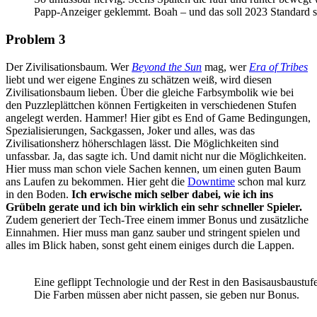
Papp-Anzeiger geklemmt. Boah – und das soll 2023 Standard s
Problem 3
Der Zivilisationsbaum. Wer
Beyond the Sun
mag, wer
Era of Tribes
liebt und wer eigene Engines zu schätzen weiß, wird diesen
Zivilisationsbaum lieben. Über die gleiche Farbsymbolik wie bei
den Puzzleplättchen können Fertigkeiten in verschiedenen Stufen
angelegt werden. Hammer! Hier gibt es End of Game Bedingungen,
Spezialisierungen, Sackgassen, Joker und alles, was das
Zivilisationsherz höherschlagen lässt. Die Möglichkeiten sind
unfassbar. Ja, das sagte ich. Und damit nicht nur die Möglichkeiten.
Hier muss man schon viele Sachen kennen, um einen guten Baum
ans Laufen zu bekommen. Hier geht die
Downtime
schon mal kurz
in den Boden.
Ich erwische mich selber dabei, wie ich ins
Grübeln gerate und ich bin wirklich ein sehr schneller Spieler.
Zudem generiert der Tech-Tree einem immer Bonus und zusätzliche
Einnahmen. Hier muss man ganz sauber und stringent spielen und
alles im Blick haben, sonst geht einem einiges durch die Lappen.
Eine geflippt Technologie und der Rest in den Basisausbaustuf
Die Farben müssen aber nicht passen, sie geben nur Bonus.