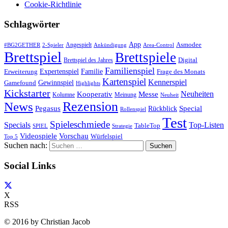
Cookie-Richtlinie
Schlagwörter
App
Asmodee
Angespielt
#BG2GETHER
2-Spieler
Ankündigung
Area-Control
Brettspiel
Brettspiele
Digital
Brettspiel des Jahres
Familienspiel
Expertenspiel
Familie
Frage des Monats
Erweiterung
Kartenspiel
Kennerspiel
Gewinnspiel
Gamefound
Highlights
Kickstarter
Neuheiten
Kooperativ
Messe
Kolumne
Meinung
Neuheit
Rezension
News
Special
Pegasus
Rückblick
Rollenspiel
Test
Spieleschmiede
Specials
Top-Listen
TableTop
SPIEL
Strategie
Videospiele
Vorschau
Würfelspiel
Top 5
Suchen nach:
Social Links
X
RSS
© 2016 by Christian Jacob