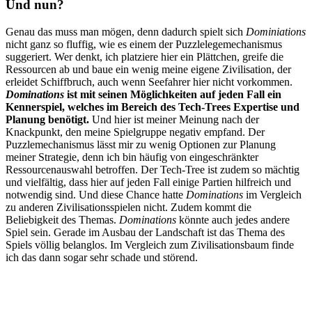
Und nun?
Genau das muss man mögen, denn dadurch spielt sich
Dominiations
nicht ganz so fluffig, wie es einem der Puzzlelegemechanismus
suggeriert. Wer denkt, ich platziere hier ein Plättchen, greife die
Ressourcen ab und baue ein wenig meine eigene Zivilisation, der
erleidet Schiffbruch, auch wenn Seefahrer hier nicht vorkommen.
Dominations
ist mit seinen Möglichkeiten auf jeden Fall ein
Kennerspiel, welches im Bereich des Tech-Trees Expertise und
Planung benötigt.
Und hier ist meiner Meinung nach der
Knackpunkt, den meine Spielgruppe negativ empfand. Der
Puzzlemechanismus lässt mir zu wenig Optionen zur Planung
meiner Strategie, denn ich bin häufig von eingeschränkter
Ressourcenauswahl betroffen. Der Tech-Tree ist zudem so mächtig
und vielfältig, dass hier auf jeden Fall einige Partien hilfreich und
notwendig sind. Und diese Chance hatte
Dominations
im Vergleich
zu anderen Zivilisationsspielen nicht. Zudem kommt die
Beliebigkeit des Themas.
Dominations
könnte auch jedes andere
Spiel sein. Gerade im Ausbau der Landschaft ist das Thema des
Spiels völlig belanglos. Im Vergleich zum Zivilisationsbaum finde
ich das dann sogar sehr schade und störend.