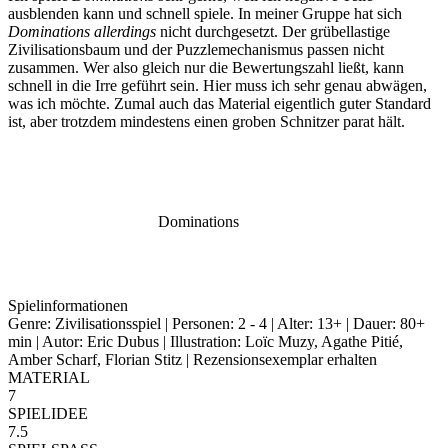
ausblenden kann und schnell spiele. In meiner Gruppe hat sich
Dominations allerdings
nicht durchgesetzt. Der grübellastige
Zivilisationsbaum und der Puzzlemechanismus passen nicht
zusammen. Wer also gleich nur die Bewertungszahl ließt, kann
schnell in die Irre geführt sein. Hier muss ich sehr genau abwägen,
was ich möchte. Zumal auch das Material eigentlich guter Standard
ist, aber trotzdem mindestens einen groben Schnitzer parat hält.
Dominations
Spielinformationen
Genre: Zivilisationsspiel | Personen: 2 - 4 | Alter: 13+ | Dauer: 80+
min | Autor: Eric Dubus | Illustration: Loïc Muzy, Agathe Pitié,
Amber Scharf, Florian Stitz | Rezensionsexemplar erhalten
MATERIAL
7
SPIELIDEE
7.5