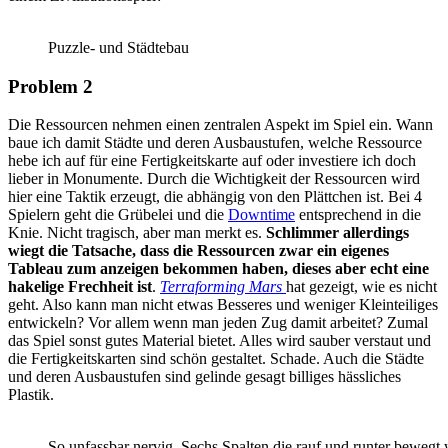
Puzzle- und Städtebau
Problem 2
Die Ressourcen nehmen einen zentralen Aspekt im Spiel ein. Wann
baue ich damit Städte und deren Ausbaustufen, welche Ressource
hebe ich auf für eine Fertigkeitskarte auf oder investiere ich doch
lieber in Monumente. Durch die Wichtigkeit der Ressourcen wird
hier eine Taktik erzeugt, die abhängig von den Plättchen ist. Bei 4
Spielern geht die Grübelei und die
Downtime
entsprechend in die
Knie. Nicht tragisch, aber man merkt es.
Schlimmer allerdings
wiegt die Tatsache, dass die Ressourcen zwar ein eigenes
Tableau zum anzeigen bekommen haben, dieses aber echt eine
hakelige Frechheit ist
.
Terraforming Mars
hat gezeigt, wie es nicht
geht. Also kann man nicht etwas Besseres und weniger Kleinteiliges
entwickeln? Vor allem wenn man jeden Zug damit arbeitet? Zumal
das Spiel sonst gutes Material bietet. Alles wird sauber verstaut und
die Fertigkeitskarten sind schön gestaltet. Schade. Auch die Städte
und deren Ausbaustufen sind gelinde gesagt billiges hässliches
Plastik.
So unfassbar nervig. Sechs Spalten die rauf und runter bewegt 