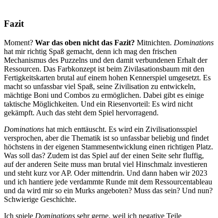
Fazit
Moment?
War das oben nicht das Fazit?
Mitnichten.
Dominations
hat mir richtig Spaß gemacht, denn ich mag den frischen
Mechanismus des Puzzelns und den damit verbundenen Erhalt der
Ressourcen. Das Farbkonzept ist beim Zivilasationsbaum mit den
Fertigkeitskarten brutal auf einem hohen Kennerspiel umgesetzt. Es
macht so unfassbar viel Spaß, seine Zivilisation zu entwickeln,
mächtige Boni und Combos zu ermöglichen. Dabei gibt es einige
taktische Möglichkeiten. Und ein Riesenvorteil: Es wird nicht
gekämpft. Auch das steht dem Spiel hervorragend.
Dominations
hat mich enttäuscht. Es wird ein Zivilisationsspiel
versprochen, aber die Thematik ist so unfassbar beliebig und findet
höchstens in der eigenen Stammesentwicklung einen richtigen Platz.
Was soll das? Zudem ist das Spiel auf der einen Seite sehr fluffig,
auf der anderen Seite muss man brutal viel Hinschmalz investieren
und steht kurz vor AP. Oder mittendrin. Und dann haben wir 2023
und ich hantiere jede verdammte Runde mit dem Ressourcentableau
und da wird mir so ein Murks angeboten? Muss das sein? Und nun?
Schwierige Geschichte.
Ich spiele
Dominations
sehr gerne, weil ich negative Teile