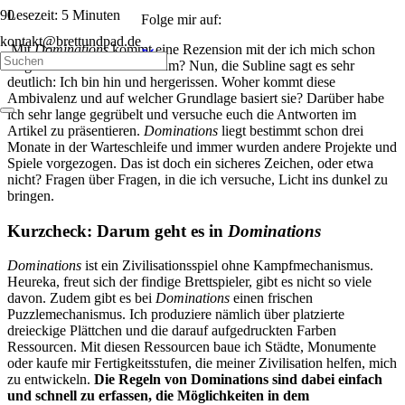
Lesezeit:
5
Minuten
Folge mir auf:
kontakt@brettundpad.de
Mit
Dominations
kommt eine Rezension mit der ich mich schon
lange sehr schwer tue. Warum? Nun, die Subline sagt es sehr
deutlich: Ich bin hin und hergerissen. Woher kommt diese
Ambivalenz und auf welcher Grundlage basiert sie? Darüber habe
ich sehr lange gegrübelt und versuche euch die Antworten im
Artikel zu präsentieren.
Dominations
liegt bestimmt schon drei
Monate in der Warteschleife und immer wurden andere Projekte und
Spiele vorgezogen. Das ist doch ein sicheres Zeichen, oder etwa
nicht? Fragen über Fragen, in die ich versuche, Licht ins dunkel zu
bringen.
Kurzcheck: Darum geht es in
Dominations
Dominations
ist ein Zivilisationsspiel ohne Kampfmechanismus.
Heureka, freut sich der findige Brettspieler, gibt es nicht so viele
davon. Zudem gibt es bei
Dominations
einen frischen
Puzzlemechanismus. Ich produziere nämlich über platzierte
dreieckige Plättchen und die darauf aufgedruckten Farben
Ressourcen. Mit diesen Ressourcen baue ich Städte, Monumente
oder kaufe mir Fertigkeitsstufen, die meiner Zivilisation helfen, mich
zu entwickeln.
Die Regeln von Dominations sind dabei einfach
und schnell zu erfassen, die Möglichkeiten in dem