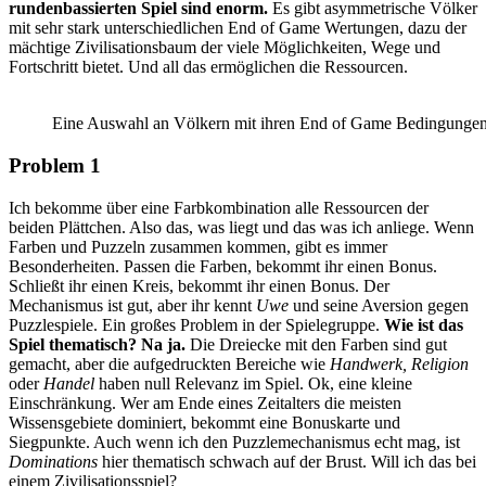
rundenbassierten Spiel sind enorm.
Es gibt asymmetrische Völker
mit sehr stark unterschiedlichen End of Game Wertungen, dazu der
mächtige Zivilisationsbaum der viele Möglichkeiten, Wege und
Fortschritt bietet. Und all das ermöglichen die Ressourcen.
Eine Auswahl an Völkern mit ihren End of Game Bedingungen
Problem 1
Ich bekomme über eine Farbkombination alle Ressourcen der
beiden Plättchen. Also das, was liegt und das was ich anliege. Wenn
Farben und Puzzeln zusammen kommen, gibt es immer
Besonderheiten. Passen die Farben, bekommt ihr einen Bonus.
Schließt ihr einen Kreis, bekommt ihr einen Bonus. Der
Mechanismus ist gut, aber ihr kennt
Uwe
und seine Aversion gegen
Puzzlespiele. Ein großes Problem in der Spielegruppe.
Wie ist das
Spiel thematisch? Na ja.
Die Dreiecke mit den Farben sind gut
gemacht, aber die aufgedruckten Bereiche wie
Handwerk, Religion
oder
Handel
haben null Relevanz im Spiel. Ok, eine kleine
Einschränkung. Wer am Ende eines Zeitalters die meisten
Wissensgebiete dominiert, bekommt eine Bonuskarte und
Siegpunkte. Auch wenn ich den Puzzlemechanismus echt mag, ist
Dominations
hier thematisch schwach auf der Brust. Will ich das bei
einem Zivilisationsspiel?