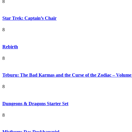
8
Star Trek: Captain’s Chair
8
Rebirth
8
Teburu: The Bad Karmas and the Curse of the Zodiac – Volume
8
Dungeons & Dragons Starter Set
8
Mistborn: Das Deckbauspiel