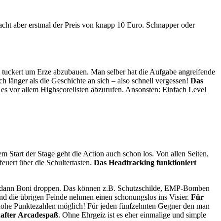
macht aber erstmal der Preis von knapp 10 Euro. Schnapper oder
m tuckert um Erze abzubauen. Man selber hat die Aufgabe angreifende
 länger als die Geschichte an sich – also schnell vergessen!
Das
s vor allem Highscorelisten abzurufen. Ansonsten: Einfach Level
m Start der Stage geht die Action auch schon los. Von allen Seiten,
uert über die Schultertasten.
Das Headtracking funktioniert
 Sie dann Boni droppen. Das können z.B. Schutzschilde, EMP-Bomben
und die übrigen Feinde nehmen einen schonungslos ins Visier.
Für
 hohe Punktezahlen möglich! Für jeden fünfzehnten Gegner den man
lhafter Arcadespaß
. Ohne Ehrgeiz ist es eher einmalige und simple