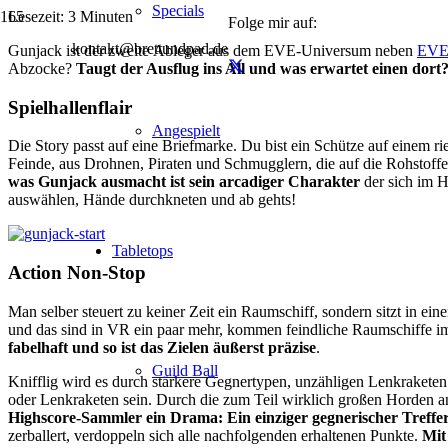
Specials
Lesezeit:
3
Minuten
Folge mir auf:
kontakt@brettundpad.de
Gunjack ist der zweite Ableger aus dem EVE-Universum neben
EVE:
Abzocke?
Taugt der Ausflug ins All und was erwartet einen dort
Spielhallenflair
Angespielt
Die Story passt auf eine Briefmarke. Du bist ein Schütze auf einem 
Feinde, aus Drohnen, Piraten und Schmugglern, die auf die Rohstoffe 
was Gunjack ausmacht ist sein arcadiger Charakter
der sich im H
auswählen, Hände durchkneten und ab gehts!
Tabletops
Action Non-Stop
Man selber steuert zu keiner Zeit ein Raumschiff, sondern sitzt in ei
und das sind in VR ein paar mehr, kommen feindliche Raumschiffe im
fabelhaft und so ist das Zielen äußerst präzise
.
Guild Ball
Knifflig wird es durch stärkere Gegnertypen, unzähligen Lenkrakete
oder Lenkraketen sein. Durch die zum Teil wirklich großen Horden an
Highscore-Sammler ein Drama: Ein einziger gegnerischer Treffer
zerballert, verdoppeln sich alle nachfolgenden erhaltenen Punkte.
Mit