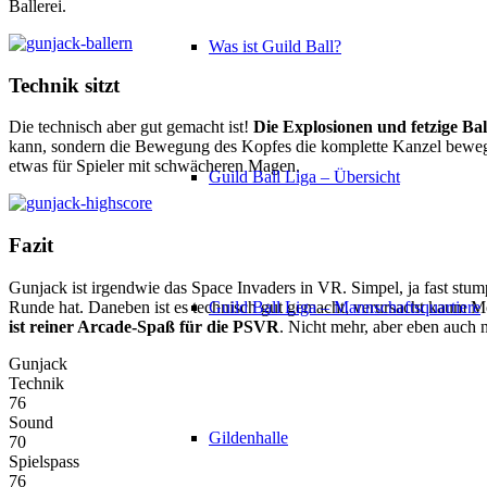
Ballerei.
Was ist Guild Ball?
Technik sitzt
Die technisch aber gut gemacht ist!
Die Explosionen und fetzige Bal
kann, sondern die Bewegung des Kopfes die komplette Kanzel bewegt,
etwas für Spieler mit schwächeren Magen.
Guild Ball Liga – Übersicht
Fazit
Gunjack ist irgendwie das Space Invaders in VR. Simpel, ja fast stu
Runde hat. Daneben ist es technisch gut gemacht, verursacht kaum M
Guild Ball Liga – Mannschaftsquartiere
ist reiner Arcade-Spaß für die PSVR
. Nicht mehr, aber eben auch 
Gunjack
Technik
76
Sound
Gildenhalle
70
Spielspass
76