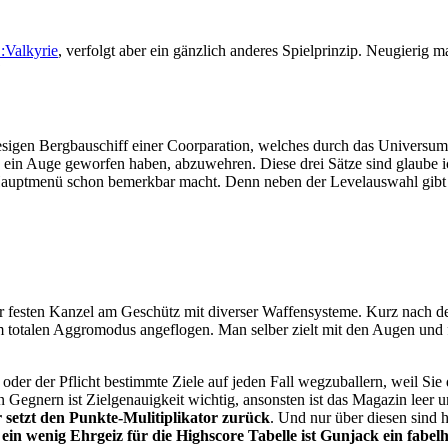
Valkyrie
, verfolgt aber ein gänzlich anderes Spielprinzip. Neugierig 
?
riesigen Bergbauschiff einer Coorparation, welches durch das Universu
ein Auge geworfen haben, abzuwehren. Diese drei Sätze sind glaube ich
auptmenü schon bemerkbar macht. Denn neben der Levelauswahl gibt e
ner festen Kanzel am Geschütz mit diverser Waffensysteme. Kurz nach de
 totalen Aggromodus angeflogen. Man selber zielt mit den Augen und fe
n oder der Pflicht bestimmte Ziele auf jeden Fall wegzuballern, weil
 Gegnern ist Zielgenauigkeit wichtig, ansonsten ist das Magazin leer 
 setzt den Punkte-Mulitiplikator zurück
. Und nur über diesen sind
 ein wenig Ehrgeiz für die Highscore Tabelle ist Gunjack ein fabe