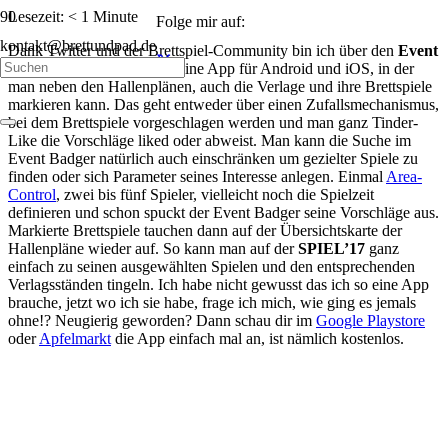
Lesezeit:
< 1
Minute
Folge mir auf:
kontakt@brettundpad.de
Dank Twitter und der Brettspiel-Community bin ich über den
Event
Badger
gestolpert. Das ist eine App für Android und iOS, in der
man neben den Hallenplänen, auch die Verlage und ihre Brettspiele
markieren kann. Das geht entweder über einen Zufallsmechanismus,
bei dem Brettspiele vorgeschlagen werden und man ganz Tinder-
Like die Vorschläge liked oder abweist. Man kann die Suche im
Event Badger natürlich auch einschränken um gezielter Spiele zu
finden oder sich Parameter seines Interesse anlegen. Einmal
Area-
Control
, zwei bis fünf Spieler, vielleicht noch die Spielzeit
definieren und schon spuckt der Event Badger seine Vorschläge aus.
Markierte Brettspiele tauchen dann auf der Übersichtskarte der
Hallenpläne wieder auf. So kann man auf der
SPIEL’17
ganz
einfach zu seinen ausgewählten Spielen und den entsprechenden
Verlagsständen tingeln. Ich habe nicht gewusst das ich so eine App
brauche, jetzt wo ich sie habe, frage ich mich, wie ging es jemals
ohne!? Neugierig geworden? Dann schau dir im
Google Playstore
oder
Apfelmarkt
die App einfach mal an, ist nämlich kostenlos.