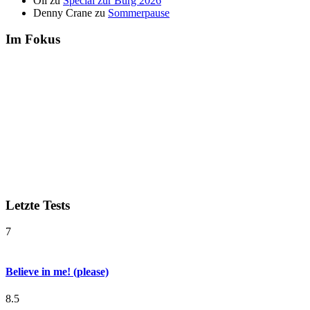
Oli
zu
Special zur Burg 2026
Denny Crane
zu
Sommerpause
Im Fokus
Letzte Tests
7
Believe in me! (please)
8.5