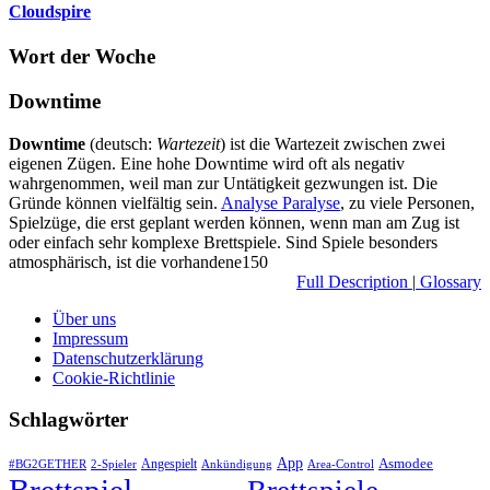
Cloudspire
Wort der Woche
Downtime
Downtime
(deutsch:
Wartezeit
) ist die Wartezeit zwischen zwei
eigenen Zügen. Eine hohe Downtime wird oft als negativ
wahrgenommen, weil man zur Untätigkeit gezwungen ist. Die
Gründe können vielfältig sein.
Analyse Paralyse
, zu viele Personen,
Spielzüge, die erst geplant werden können, wenn man am Zug ist
oder einfach sehr komplexe Brettspiele. Sind Spiele besonders
atmosphärisch, ist die vorhandene150
Full Description
|
Glossary
Über uns
Impressum
Datenschutzerklärung
Cookie-Richtlinie
Schlagwörter
App
Asmodee
Angespielt
#BG2GETHER
2-Spieler
Ankündigung
Area-Control
Brettspiel