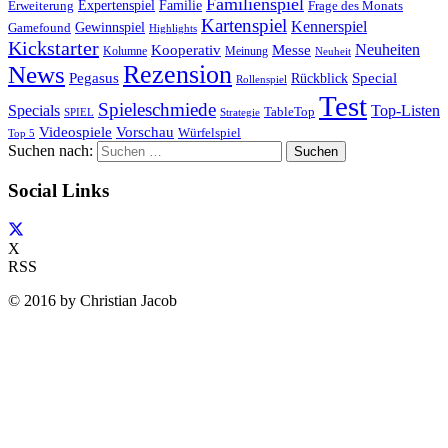
Familienspiel
Expertenspiel
Familie
Frage des Monats
Erweiterung
Kartenspiel
Kennerspiel
Gewinnspiel
Gamefound
Highlights
Kickstarter
Neuheiten
Kooperativ
Messe
Kolumne
Meinung
Neuheit
Rezension
News
Special
Pegasus
Rückblick
Rollenspiel
Test
Spieleschmiede
Specials
Top-Listen
TableTop
SPIEL
Strategie
Videospiele
Vorschau
Würfelspiel
Top 5
Suchen nach:
Social Links
X
RSS
© 2016 by Christian Jacob