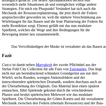
anfänglich gedacht. Die neuen Spezialaktionen decken nun
wesentlich mehr Situationen ab und ermöglichen völlige andere
Strategien. Für mich ein Pluspunkt! Verändert hat sich auch die
Mechanik der Ressourcenplatzierung, die jetzt durch die Federn
anspruchsvoller geworden ist, weil die stärkere Verschränkung aus
Würfelaugen für das Bauen und die feste Platzierung der Federn für
mehr Restriktion sorgt. Ebenso gefällt mir das nun modulare
Spielbrett, welches die Wege und ihre Bedingungen für die
Bewegung immer neu zusammenstellt.
Das Vervollständigen der Maske ist verzahnter als das Bauen a
Fazit
Cuzco
ist damit neben
Marrakesh
der zweite Pflichttitel aus der
Stefan Feld City Collection für alle Fans von
Eurogames
. Das liegt
nicht nur am beeindruckend schlanken Grundgerüst aus nur drei
Würfel, sechs Runden, wenigen Aktionsfeldern und der
innewohnenden spielerischen Dramatik, sondern durchaus auch an
der Überarbeitung des Originals. Das Material lässt einen opulent
eintauchen, führt Spielende gekonnt durch die verschiedenen
Phasen und besitzt spielerischen Mehrwert wie das modulare
Spielbrett. Die Überarbeitung der Götter-Karten und die verzahntere
Mechanik zwischen den Federn (ehemals Ressourcen) und der Bau-