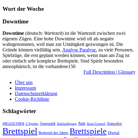
Wort der Woche
Downtime
Downtime
(deutsch:
Wartezeit
) ist die Wartezeit zwischen zwei
eigenen Zügen. Eine hohe Downtime wird oft als negativ
wahrgenommen, weil man zur Untätigkeit gezwungen ist. Die
Gründe können vielfältig sein.
Analyse Paralyse
, zu viele Personen,
Spielzüge, die erst geplant werden können, wenn man am Zug ist
oder einfach sehr komplexe Brettspiele. Sind Spiele besonders
atmosphärisch, ist die vorhandene150
Full Description
|
Glossary
Über uns
Impressum
Datenschutzerklärung
Cookie-Richtlinie
Schlagwörter
App
Asmodee
Angespielt
#BG2GETHER
2-Spieler
Ankündigung
Area-Control
Brettspiel
Brettspiele
Digital
Brettspiel des Jahres