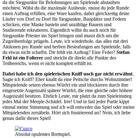
du die Siegpunkte für Belohnungen am Spielende abstauben
möchtest. Willst du die maximale Ausbeute, musst du jede Runde
einen Auftrag erfüllen, eine Ware kaufen, dabei gleichzeitig deine
Läufer von Dorf zu Dorf für Siegpunkte, Bauplätze und Federn
schicken, eine Maske basteln und unzählige Bauern und
Studierende rekrutieren. Eigentlich willst du auch noch für
Siegpunkte Priester ins Spiel bringen und musst dich um die
Zugreihenfolge prügeln. Leute, ich wiederhole, das alles mit drei
Aktionen pro Runde und herben Bestrafungen am Spielende, falls
du etwas nicht schaffst. Dir fehlt ein Auftrag? Eine Feder?
Stefan
Feld ist ein Folterer
und streicht dir direkt alle Punkte des
Teilbereichs, wenn er nicht komplett erfüllt ist.
Dabei habe ich den spielerischen Kniff noch gar nicht erwähnt
.
Sagte ich Kniff? Eher knallt da eine Peitsche durchs Wohnzimmer!
Mitspielende setzen ebenso Würfel ein und blockieren durch ihre
eingesetzte Augenzahl spätere Würfel, die eine gleiche oder höhere
Augenzahl besitzen. Ehrlich Leute, mir platzt da zum Spieleinstieg
jedes Mal der Meeple-Schädel. Irre! Und in fast jeder Partie kippt
einmal meine Stimmung und ich will entweder das Spiel oder meine
Mitspielenden zersäbeln. Hört sich frustrierend an? Nein, ich liebe
genau dafür dieses Spiel!
Absolut opulentes Brettspiel.