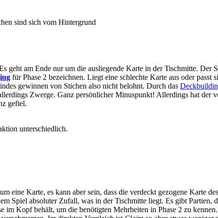
chen sind sich vom Hintergrund
 geht am Ende nur um die ausliegende Karte in der Tischmitte. Der Sieg
ing
für Phase 2 bezeichnen. Liegt eine schlechte Karte aus oder passt s
lindes gewinnen von Stichen also nicht belohnt. Durch das
Deckbuildi
t allerdings Zwerge. Ganz persönlicher Minuspunkt! Allerdings hat der 
z gefiel.
ktion unterschiedlich.
m eine Karte, es kann aber sein, dass die verdeckt gezogene Karte des V
 Spiel absoluter Zufall, was in der Tischmitte liegt. Es gibt Partien, 
se im Kopf behält, um die benötigten Mehrheiten in Phase 2 zu kennen.