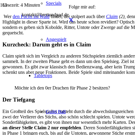
Specials
Lesezeit:
4
Minuten
Folge mir auf:
kontakt@brettundpad.de
Wer
den Fuchs im Wald
findet, der stolpert auch über
Claim
(2)
,
denn
Highlight in dieser Sparte ist. Wird das heute schon revidiert? Optisc
sondern es geben sich Kobolde, Ritter, Untote oder Zwerge auf die 
gequetscht.
Angespielt
Kurzcheck: Darum geht es in Claim
Claim spielt sich im Vergleich zu anderen Stichspielen ziemlich ander
sammelt. In der zweiten Phase geht es dann um den Spielsieg. Ziel ist
gewonnen. Es gibt zwar klassisch den Bedienzwang, aber kein Trum
schenkt uns aber neue Fraktionen. Beide Spiele sind miteinander komb
Tabletops
Möchte ich den 0er Drachen für Phase 2 besitzen?
Der Tiefgang
Ein Großteil des Spielspaßes entsteht durch die abwechslungsreichen 
Guild Ball
zwei der Verlierer des Stichs, also schön schlecht spielen. Untote
Sonderfähigkeiten, es gibt von ihnen nur wesentlich mehr Karten. Der
an dieser Stelle Claim 2 nur empfehlen
. Deren Sonderfähigkeiten s
in Phase 1 bringen euch, bis auf die Untoten, gewonnene Stiche erstm