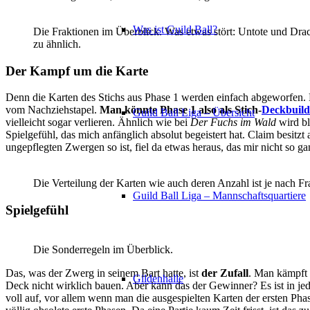
Was ist Guild Ball?
Die Fraktionen im Überblick. Was etwas stört: Untote und Dra
zu ähnlich.
Der Kampf um die Karte
Denn die Karten des Stichs aus Phase 1 werden einfach abgeworfen. Es
vom Nachziehstapel.
Man könnte Phase 1 also als
Stich-
Deckbuild
Guild Ball Liga – Übersicht
vielleicht sogar verlieren. Ähnlich wie bei
Der Fuchs im Wald
wird b
Spielgefühl, das mich anfänglich absolut begeistert hat. Claim besitz
ungepflegten Zwergen so ist, fiel da etwas heraus, das mir nicht so gan
Die Verteilung der Karten wie auch deren Anzahl ist je nach Fra
Guild Ball Liga – Mannschaftsquartiere
Spielgefühl
Die Sonderregeln im Überblick.
Das, was der Zwerg in seinem Bart hatte, ist
der Zufall
. Man kämpft u
Gildenhalle
Deck nicht wirklich bauen. Aber kann das der Gewinner? Es ist in jedem
voll auf, vor allem wenn man die ausgespielten Karten der ersten Pha