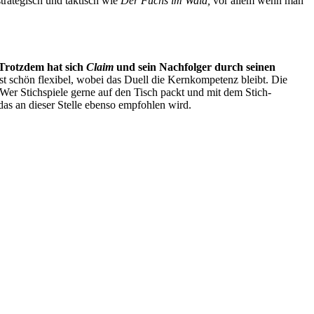
trategisch und taktisch wie
Der Fuchs im Wald,
vor allem wenn man
Trotzdem hat sich
Claim
und sein Nachfolger durch seinen
ist schön flexibel, wobei das Duell die Kernkompetenz bleibt. Die
. Wer Stichspiele gerne auf den Tisch packt und mit dem Stich-
 das an dieser Stelle ebenso empfohlen wird.