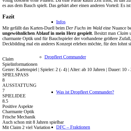
völlig obsolete erste Phasen. Da eine Partie kaum Zeit frisst, ist das 
es aus dem Bauch spielt. Das gebärt aber einen anderen Vorteil: Es ist
Fazit
Infos
Mir gefällt das Karten-Duell beim
Der Fuchs im Wald
eine Nuance be
ungewöhnlichen Ablauf in mein Herz gespielt
. Besitzt man
Claim
charmante Optik und für Bauchspieler der vorhandene größere Zufall
Deckbilding mal ein anderes Konzept erleben möchte, für den lohnt s
Dropfleet Commander
Claim
Spielinformationen
Genre: Kartenspiel | Spieler: 2 (- 4) | Alter: ab 10 Jahren | Dauer: 10 
SPIELSPASS
8
AUSSTATTUNG
7
Was ist Dropfleet Commander?
SPIELIDEE
8.5
Positive Aspekte
Charmante Optik
Frische Mechanik
Auch schon mit 8 Jahren spielbar
DFC – Fraktionen
Mit Claim 2 viel Variation