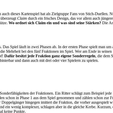
 auch dieses Kartenspiel hat als Zielgruppe Fans von Stich-Duellen. N
h überzeugt
Claim
durch ein frisches Design, das vor allem auch jünge
Mütze.
Wo ordnet sich Claim ein und was sind seine Stärken?
Die Ant
s. Das Spiel läuft in zwei Phasen ab. In der ersten Phase spielt man u
 die Mehrheit bei den fünf Fraktionen im Spiel. Wer am Ende in seinen S
pf!
Dafür besitzt jede Fraktion ganz eigene Sonderregeln
, die dem 
inierbar und dann auch mit drei oder vier Spielern zu spielen.
Sonderfähigkeiten der Fraktionen. Ein Ritter schlägt zum Beispiel jed
 werden schon in Phase 1 aus dem Spiel genommen und zählen schon zur
 Doppelgänger hingegen imitiert die Fraktion, die vorher ausgespielt 
ind ein wenig komplexer, schlagen aber in die gleiche Kerbe. Kurzum, 
al keine Punkte.