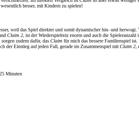
zu verschmerzen. Im direkten Vergleich ist
Claim
so aber etwas weniger s
 wesentlich besser, mit Kindern zu spielen!
sser, weil das Spiel direkter und somit dynamischer hin- und herwogt.
und
Claim 2
, ist der Wiederspielreiz enorm und auch die Spieleranzahl 
, sorgen zudem dafür, das
Claim
für mich das bessere Familienspiel ist
ich der Einstieg auf jeden Fall, gerade im Zusammenspiel mit
Claim 2
,
- 25 Minuten