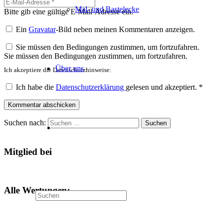
Mal- und Bastelecke
Bitte gib eine gültige E-Mail-Adresse ein.
Ein
Gravatar
-Bild neben meinen Kommentaren anzeigen.
Sie müssen den Bedingungen zustimmen, um fortzufahren.
Sie müssen den Bedingungen zustimmen, um fortzufahren.
Über uns
Ich akzeptiere die Datenschutzhinweise:
Ich habe die
Datenschutzerklärung
gelesen und akzeptiert.
*
Kommentar abschicken
Suchen nach:
Mitglied bei
Alle Wertungen: