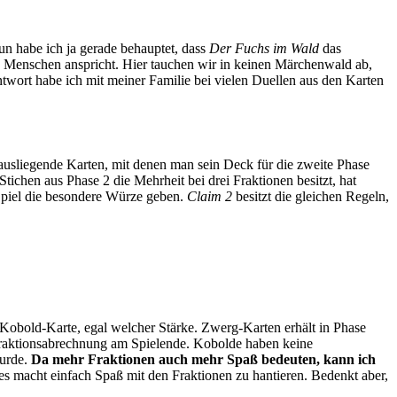
un habe ich ja gerade behauptet, dass
Der Fuchs im Wald
das
re Menschen anspricht. Hier tauchen wir in keinen Märchenwald ab,
wort habe ich mit meiner Familie bei vielen Duellen aus den Karten
m ausliegende Karten, mit denen man sein Deck für die zweite Phase
tichen aus Phase 2 die Mehrheit bei drei Fraktionen besitzt, hat
Spiel die besondere Würze geben.
Claim 2
besitzt die gleichen Regeln,
e Kobold-Karte, egal welcher Stärke. Zwerg-Karten erhält in Phase
 Fraktionsabrechnung am Spielende. Kobolde haben keine
wurde.
Da mehr Fraktionen auch mehr Spaß bedeuten, kann ich
es macht einfach Spaß mit den Fraktionen zu hantieren. Bedenkt aber,