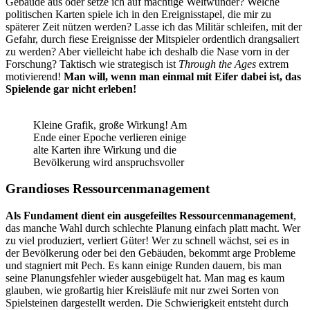
Gebäude aus oder setze ich auf mächtige Weltwunder? Welche
politischen Karten spiele ich in den Ereignisstapel, die mir zu
späterer Zeit nützen werden? Lasse ich das Militär schleifen, mit der
Gefahr, durch fiese Ereignisse der Mitspieler ordentlich drangsaliert
zu werden? Aber vielleicht habe ich deshalb die Nase vorn in der
Forschung? Taktisch wie strategisch ist
Through the Ages
extrem
motivierend!
Man will, wenn man einmal mit Eifer dabei ist, das
Spielende gar nicht erleben!
Kleine Grafik, große Wirkung! Am
Ende einer Epoche verlieren einige
alte Karten ihre Wirkung und die
Bevölkerung wird anspruchsvoller
Grandioses Ressourcenmanagement
Als Fundament dient ein ausgefeiltes Ressourcenmanagement
,
das manche Wahl durch schlechte Planung einfach platt macht. Wer
zu viel produziert, verliert Güter! Wer zu schnell wächst, sei es in
der Bevölkerung oder bei den Gebäuden, bekommt arge Probleme
und stagniert mit Pech. Es kann einige Runden dauern, bis man
seine Planungsfehler wieder ausgebügelt hat. Man mag es kaum
glauben, wie großartig hier Kreisläufe mit nur zwei Sorten von
Spielsteinen dargestellt werden. Die Schwierigkeit entsteht durch