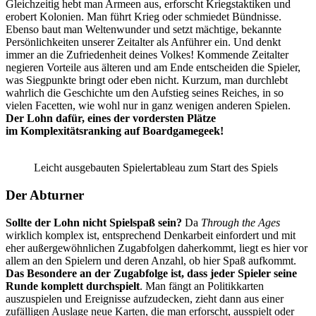
Gleichzeitig hebt man Armeen aus, erforscht Kriegstaktiken und
erobert Kolonien. Man führt Krieg oder schmiedet Bündnisse.
Ebenso baut man Weltenwunder und setzt mächtige, bekannte
Persönlichkeiten unserer Zeitalter als Anführer ein. Und denkt
immer an die Zufriedenheit deines Volkes! Kommende Zeitalter
negieren Vorteile aus älteren und am Ende entscheiden die Spieler,
was Siegpunkte bringt oder eben nicht. Kurzum, man durchlebt
wahrlich die Geschichte um den Aufstieg seines Reiches, in so
vielen Facetten, wie wohl nur in ganz wenigen anderen Spielen.
Der Lohn dafür, eines der vordersten Plätze
im Komplexitätsranking auf Boardgamegeek!
Leicht ausgebauten Spielertableau zum Start des Spiels
Der Abturner
Sollte der Lohn nicht Spielspaß sein?
Da
Through the Ages
wirklich komplex ist, entsprechend Denkarbeit einfordert und mit
eher außergewöhnlichen Zugabfolgen daherkommt, liegt es hier vor
allem an den Spielern und deren Anzahl, ob hier Spaß aufkommt.
Das Besondere an der Zugabfolge ist, dass jeder Spieler seine
Runde komplett durchspielt
. Man fängt an Politikkarten
auszuspielen und Ereignisse aufzudecken, zieht dann aus einer
zufälligen Auslage neue Karten, die man erforscht, ausspielt oder