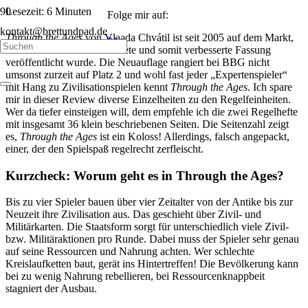
Lesezeit:
6
Minuten
Folge mir auf:
kontakt@brettundpad.de
Through the Ages
von Vlaada Chvátil ist seit 2005 auf dem Markt,
wobei 2015 eine überarbeitete und somit verbesserte Fassung
veröffentlicht wurde. Die Neuauflage rangiert bei BBG nicht
umsonst zurzeit auf Platz 2 und wohl fast jeder „Expertenspieler“
mit Hang zu Zivilisationspielen kennt
Through the Ages
. Ich spare
mir in dieser Review diverse Einzelheiten zu den Regelfeinheiten.
Wer da tiefer einsteigen will, dem empfehle ich die zwei Regelhefte
mit insgesamt 36 klein beschriebenen Seiten. Die Seitenzahl zeigt
es,
Through the Ages
ist ein Koloss! Allerdings, falsch angepackt,
einer, der den Spielspaß regelrecht zerfleischt.
Kurzcheck: Worum geht es in Through the Ages?
Bis zu vier Spieler bauen über vier Zeitalter von der Antike bis zur
Neuzeit ihre Zivilisation aus. Das geschieht über Zivil- und
Militärkarten. Die Staatsform sorgt für unterschiedlich viele Zivil-
bzw. Militäraktionen pro Runde. Dabei muss der Spieler sehr genau
auf seine Ressourcen und Nahrung achten. Wer schlechte
Kreislaufketten baut, gerät ins Hintertreffen! Die Bevölkerung kann
bei zu wenig Nahrung rebellieren, bei Ressourcenknappbeit
stagniert der Ausbau.