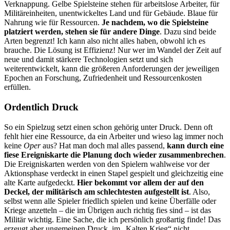
Verknappung. Gelbe Spielsteine stehen für arbeitslose Arbeiter, für
Militäreinheiten, unentwickeltes Land und für Gebäude. Blaue für
Nahrung wie für Ressourcen.
Je nachdem, wo die Spielsteine
platziert werden, stehen sie für andere Dinge
. Dazu sind beide
Arten begrenzt! Ich kann also nicht alles haben, obwohl ich es
brauche. Die Lösung ist Effizienz! Nur wer im Wandel der Zeit auf
neue und damit stärkere Technologien setzt und sich
weiterentwickelt, kann die größeren Anforderungen der jeweiligen
Epochen an Forschung, Zufriedenheit und Ressourcenkosten
erfüllen.
Ordentlich Druck
So ein Spielzug setzt einen schon gehörig unter Druck. Denn oft
fehlt hier eine Ressource, da ein Arbeiter und wieso lag immer noch
keine
Oper
aus? Hat man doch mal alles passend,
kann durch eine
fiese Ereigniskarte die Planung doch wieder zusammenbrechen
.
Die Ereigniskarten werden von den Spielern wahlweise vor der
Aktionsphase verdeckt in einen Stapel gespielt und gleichzeitig eine
alte Karte aufgedeckt.
Hier bekommt vor allem der auf den
Deckel, der militärisch am schlechtesten aufgestellt ist
. Also,
selbst wenn alle Spieler friedlich spielen und keine Überfälle oder
Kriege anzetteln – die im Übrigen auch richtig fies sind – ist das
Militär wichtig. Eine Sache, die ich persönlich großartig finde! Das
erzeugt aber ungemeinen Druck, im „Kalten Krieg“ nicht