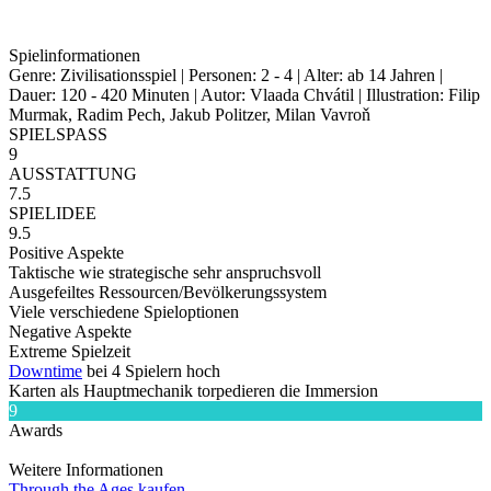
Spielinformationen
Genre: Zivilisationsspiel | Personen: 2 - 4 | Alter: ab 14 Jahren |
Dauer: 120 - 420 Minuten | Autor: Vlaada Chvátil | Illustration: Filip
Murmak, Radim Pech, Jakub Politzer, Milan Vavroň
SPIELSPASS
9
AUSSTATTUNG
7.5
SPIELIDEE
9.5
Positive Aspekte
Taktische wie strategische sehr anspruchsvoll
Ausgefeiltes Ressourcen/Bevölkerungssystem
Viele verschiedene Spieloptionen
Negative Aspekte
Extreme Spielzeit
Downtime
bei 4 Spielern hoch
Karten als Hauptmechanik torpedieren die Immersion
9
Awards
Weitere Informationen
Through the Ages kaufen