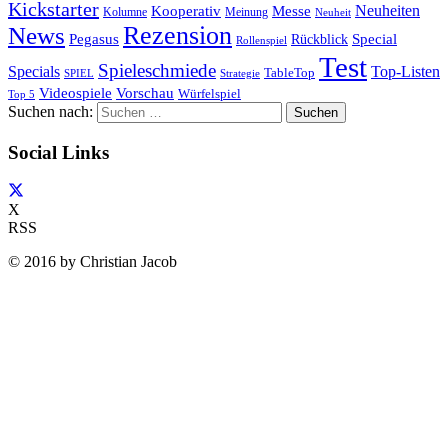
Kickstarter
Neuheiten
Kooperativ
Messe
Kolumne
Meinung
Neuheit
Rezension
News
Special
Pegasus
Rückblick
Rollenspiel
Test
Spieleschmiede
Specials
Top-Listen
TableTop
SPIEL
Strategie
Videospiele
Vorschau
Würfelspiel
Top 5
Suchen nach:
Social Links
X
RSS
© 2016 by Christian Jacob