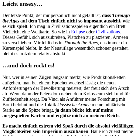
Leicht unsexy…
Der letzte Punkt, der mir persönlich nicht gefällt ist,
dass
Through
the Ages
auf dem Tisch einfach nicht so imposant aussieht, wie
es sich spielt
. Ich mag in Zivilisationsspielen eigentlich ein Brett.
Vielleicht eine Weltkarte. So wie in
Eclipse
oder
Civilizations
.
Dieses Gefühl, sich auszubreiten, Plättchen zu platzieren, Armeen
zu verschieben. Mir fehlt das in
Through the Ages
, das immer ein
Kartenspiel bleibt. In der Neuauflage wesentlich schöner gestaltet,
bleibt es trotzdem relativ abstrakt.
…und doch rockt es!
Nur, wer in seinen Zügen langsam merkt, wie Produktionsketten
aufgehen, man bei einem Epochenwechsel lässig die neuen
Anforderungen der Bevölkerung meistert, der freut sich den Arsch
ab. Wenn dann der Petersdom neben dem Kolosseum steht und für
Zufriedenheit sorgt, Da Vinci als Anführer meine Forschung mit
Boni belohnt und die Taktik
klassische Armee
meine militärische
Stärke an die Spitze bringt,
ja dann blicke ich auf meine
ausgespielten Karten und ergötze mich an meinem Reich
.
Es macht einfach extrem viel Spaß durch die absolut vielfältigen
Möglichkeiten sein Imperium auszubauen
. Baue ich zuerst meine