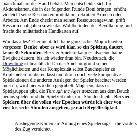
manchmal auf der Hand behält. Man entscheidet sich für
Aktionskarten, die in der folgenden Runde Boni bringen, erhöht
vielleicht seine Ressourcenproduktion, rekrutiert Armeen oder
Arbeiter. Am Ende checkt man seinen Ressourcengewinn, prüft
Ressourcenabgaben sowie das Wohlbefinden der Bevölkerung und
frischt die militärischen Handkarten auf.
War das alles? Eher nicht. Ich habe ganz sicher Möglichkeiten
vergessen.
Denke, aber es wird klar, so ein Spielzug dauert
keine 30 Sekunden
. Bei vier Spielern kann es also eine halbe
Ewigkeit dauern, bis ich wieder dran bin. Neudeutsch, die
Downtime
ist beachtlich! Da das Spiel aufgrund seiner
Möglichkeiten und der Komplexität selbst Bauchspieler zu
Kopfspielern mutieren lässt und durch doch viele kompetitive
Spielaktionen die anderen Auslagen der Spieler beachtet werden
müssen, wird hier wirklich gegrübelt. Mag sein, dass es
Spielgruppen gibt, die
Through the Ages
trotzdem aus dem Bauch
heraus spielen und die Spielzeit unter drei Stunden bleibt.
Bei vier
Spielern über die vollen vier Epochen würde ich eher von
vier bis sechs Stunden ausgehen, je nach Regelfestigkeit
.
Ausliegende Karten am Anfang eines Spielerzugs – die vorder
des Zug vernichtet.