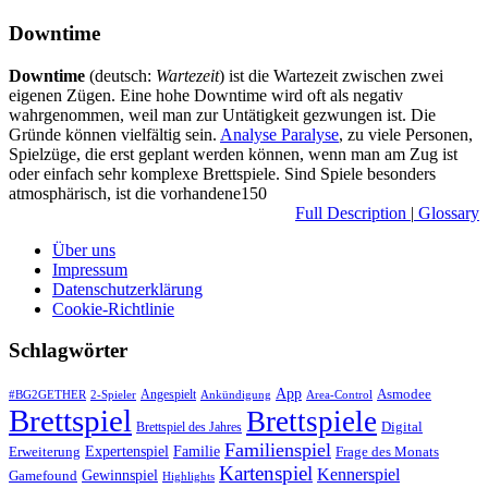
Downtime
Downtime
(deutsch:
Wartezeit
) ist die Wartezeit zwischen zwei
eigenen Zügen. Eine hohe Downtime wird oft als negativ
wahrgenommen, weil man zur Untätigkeit gezwungen ist. Die
Gründe können vielfältig sein.
Analyse Paralyse
, zu viele Personen,
Spielzüge, die erst geplant werden können, wenn man am Zug ist
oder einfach sehr komplexe Brettspiele. Sind Spiele besonders
atmosphärisch, ist die vorhandene150
Full Description
|
Glossary
Über uns
Impressum
Datenschutzerklärung
Cookie-Richtlinie
Schlagwörter
App
Asmodee
Angespielt
#BG2GETHER
2-Spieler
Ankündigung
Area-Control
Brettspiel
Brettspiele
Digital
Brettspiel des Jahres
Familienspiel
Expertenspiel
Familie
Frage des Monats
Erweiterung
Kartenspiel
Kennerspiel
Gewinnspiel
Gamefound
Highlights