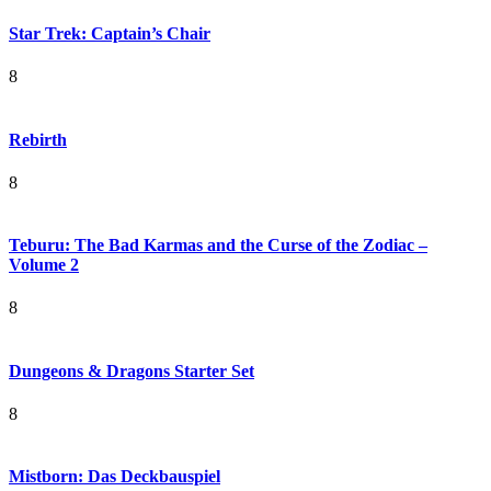
Star Trek: Captain’s Chair
8
Rebirth
8
Teburu: The Bad Karmas and the Curse of the Zodiac –
Volume 2
8
Dungeons & Dragons Starter Set
8
Mistborn: Das Deckbauspiel