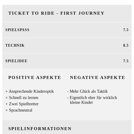
TICKET TO RIDE - FIRST JOURNEY
SPIELSPASS
7.5
TECHNIK
8.5
SPIELIDEE
7.5
POSITIVE ASPEKTE
NEGATIVE ASPEKTE
Ansprechende Kinderoptik
Mehr Glück als Taktik
Schnell zu lernen
Eigentlich eher für wirklich
kleine Kinder
Zwei Spielbretter
Sprachneutral
SPIELINFORMATIONEN