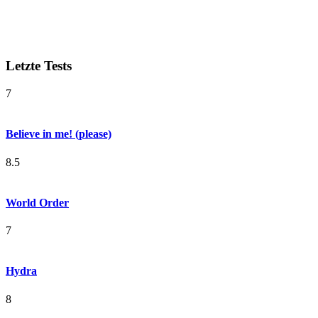
Letzte Tests
7
Believe in me! (please)
8.5
World Order
7
Hydra
8