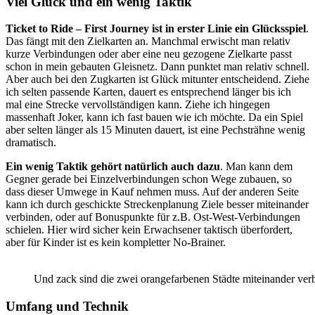
Viel Glück und ein wenig Taktik
Ticket to Ride – First Journey ist in erster Linie ein Glücksspiel
.
Das fängt mit den Zielkarten an. Manchmal erwischt man relativ
kurze Verbindungen oder aber eine neu gezogene Zielkarte passt
schon in mein gebauten Gleisnetz. Dann punktet man relativ schnell.
Aber auch bei den Zugkarten ist Glück mitunter entscheidend. Ziehe
ich selten passende Karten, dauert es entsprechend länger bis ich
mal eine Strecke vervollständigen kann. Ziehe ich hingegen
massenhaft Joker, kann ich fast bauen wie ich möchte. Da ein Spiel
aber selten länger als 15 Minuten dauert, ist eine Pechsträhne wenig
dramatisch.
Ein wenig Taktik gehört natürlich auch dazu
. Man kann dem
Gegner gerade bei Einzelverbindungen schon Wege zubauen, so
dass dieser Umwege in Kauf nehmen muss. Auf der anderen Seite
kann ich durch geschickte Streckenplanung Ziele besser miteinander
verbinden, oder auf Bonuspunkte für z.B. Ost-West-Verbindungen
schielen. Hier wird sicher kein Erwachsener taktisch überfordert,
aber für Kinder ist es kein kompletter No-Brainer.
Und zack sind die zwei orangefarbenen Städte miteinander ver
Umfang und Technik