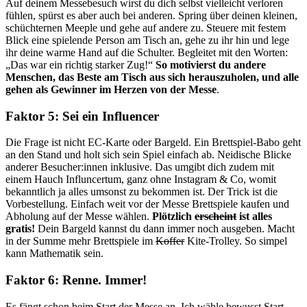
Auf deinem Messebesuch wirst du dich selbst vielleicht verloren
fühlen, spürst es aber auch bei anderen. Spring über deinen kleinen,
schüchternen Meeple und gehe auf andere zu. Steuere mit festem
Blick eine spielende Person am Tisch an, gehe zu ihr hin und lege
ihr deine warme Hand auf die Schulter. Begleitet mit den Worten:
„Das war ein richtig starker Zug!“
So motivierst du andere
Menschen, das Beste am Tisch aus sich herauszuholen, und alle
gehen als Gewinner im Herzen von der Messe
.
Faktor 5: Sei ein Influencer
Die Frage ist nicht EC-Karte oder Bargeld. Ein Brettspiel-Babo geht
an den Stand und holt sich sein Spiel einfach ab. Neidische Blicke
anderer Besucher:innen inklusive. Das umgibt dich zudem mit
einem Hauch Influncertum, ganz ohne Instagram & Co, womit
bekanntlich ja alles umsonst zu bekommen ist. Der Trick ist die
Vorbestellung. Einfach weit vor der Messe Brettspiele kaufen und
Abholung auf der Messe wählen.
Plötzlich
erscheint
ist alles
gratis!
Dein Bargeld kannst du dann immer noch ausgeben. Macht
in der Summe mehr Brettspiele im
Koffer
Kite-Trolley. So simpel
kann Mathematik sein.
Faktor 6: Renne. Immer!
Es fängt schon beim Start der Messe an. Ich wähle bewusst Start