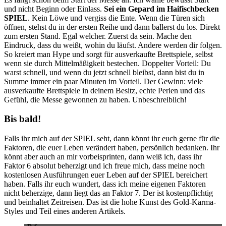
und nicht Beginn oder Einlass.
Sei ein Gepard im Haifischbecken
SPIEL
. Kein Löwe und vergiss die Ente. Wenn die Türen sich
öffnen, stehst du in der ersten Reihe und dann ballerst du los. Direkt
zum ersten Stand. Egal welcher. Zuerst da sein. Mache den
Eindruck, dass du weißt, wohin du läufst. Andere werden dir folgen.
So kreiert man Hype und sorgt für ausverkaufte Brettspiele, selbst
wenn sie durch Mittelmäßigkeit bestechen. Doppelter Vorteil: Du
warst schnell, und wenn du jetzt schnell bleibst, dann bist du in
Summe immer ein paar Minuten im Vorteil. Der Gewinn: viele
ausverkaufte Brettspiele in deinem Besitz, echte Perlen und das
Gefühl, die Messe gewonnen zu haben. Unbeschreiblich!
Bis bald!
Falls ihr mich auf der SPIEL seht, dann könnt ihr euch gerne für die
Faktoren, die euer Leben verändert haben, persönlich bedanken. Ihr
könnt aber auch an mir vorbeisprinten, dann weiß ich, dass ihr
Faktor 6 absolut beherzigt und ich freue mich, dass meine noch
kostenlosen Ausführungen euer Leben auf der SPIEL bereichert
haben. Falls ihr euch wundert, dass ich meine eigenen Faktoren
nicht beherzige, dann liegt das an Faktor 7. Der ist kostenpflichtig
und beinhaltet Zeitreisen. Das ist die hohe Kunst des Gold-Karma-
Styles und Teil eines anderen Artikels.