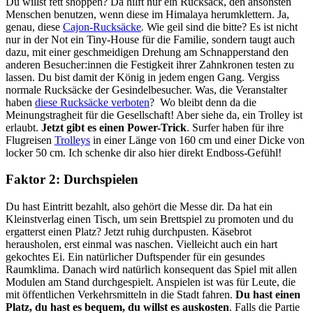
Du willst fett shoppen? Da hilft nur ein Rucksack, den ansonsten
Menschen benutzen, wenn diese im Himalaya herumklettern. Ja,
genau, diese
Cajon-Rucksäcke
.
Wie geil sind die bitte? Es ist nicht
nur in der Not ein Tiny-House für die Familie, sondern taugt auch
dazu, mit einer geschmeidigen Drehung am Schnapperstand den
anderen Besucher:innen die Festigkeit ihrer Zahnkronen testen zu
lassen. Du bist damit der König in jedem engen Gang. Vergiss
normale Rucksäcke der Gesindelbesucher. Was, die Veranstalter
haben
diese Rucksäcke verboten
? Wo bleibt denn da die
Meinungstragheit für die Gesellschaft! Aber siehe da, ein Trolley ist
erlaubt.
Jetzt gibt es einen Power-Trick
. Surfer haben für ihre
Flugreisen
Trolleys
in einer Länge von 160 cm und einer Dicke von
locker 50 cm. Ich schenke dir also hier direkt Endboss-Gefühl!
Faktor 2: Durchspielen
Du hast Eintritt bezahlt, also gehört die Messe dir. Da hat ein
Kleinstverlag einen Tisch, um sein Brettspiel zu promoten und du
ergatterst einen Platz? Jetzt ruhig durchpusten. Käsebrot
herausholen, erst einmal was naschen. Vielleicht auch ein hart
gekochtes Ei. Ein natürlicher Duftspender für ein gesundes
Raumklima. Danach wird natürlich konsequent das Spiel mit allen
Modulen am Stand durchgespielt. Anspielen ist was für Leute, die
mit öffentlichen Verkehrsmitteln in die Stadt fahren.
Du hast einen
Platz, du hast es bequem, du willst es auskosten
. Falls die Partie