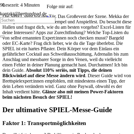
Lesezeit:
4
Minuten
Folge mir auf:
kontakt@brettundpad.de
Die SPIEL steht vor der Tür. Das Großevent der Szene. Mekka der
Brettspielbranche. Konsumtempel und Anspielfest. Du besucht diese
Hallen und fragst dich, wie du am besten vorgehst? Excel-Listen für
deine Interessen? Apps zur Zurechtfindung? Welche Top-Listen du
von selbst ernannten Expert:innen noch checken musst? Bargeld
oder EC-Karte? Frag dich lieber, wie du die Tage überlebst. Die
SPIEL ist ein hartes Pflaster. Dein Körper vor dem Einlass ein
gefährlicher Cocktail aus Schweißausschüttung, Adrenalin bis zum
Anschlag und messbarer Sorge in den Venen, weil du vielleicht
einen Fehler in deiner Planung gemacht hast. Durchatmen! Ich bin
dein Guide.
Absolut 110% seriös, mit Tipps, die deinen
Blickwinkel auf diese Messe ändern wird
. Dieser Guide wird von
Brettspielexpert:innen empfohlen, mit mindestens einen Tipp, der
dein Leben verändern wird. Ganz ohne Paywall, obwohl es der
Inhalt verdient hätte.
Glänze also mit meinen Power-Faktoren
beim nächsten Besuch der SPIEL!
Der ultimative SPIEL-Messe-Guide
Faktor 1: Transportmöglichkeiten