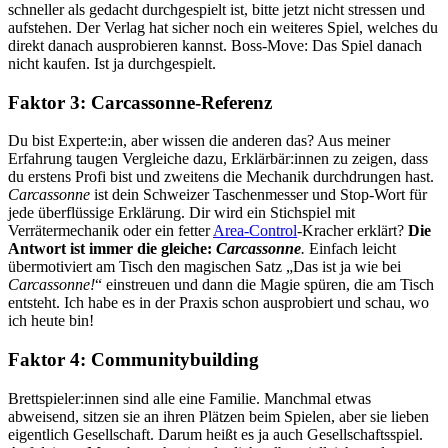
schneller als gedacht durchgespielt ist, bitte jetzt nicht stressen und
aufstehen. Der Verlag hat sicher noch ein weiteres Spiel, welches du
direkt danach ausprobieren kannst. Boss-Move: Das Spiel danach
nicht kaufen. Ist ja durchgespielt.
Faktor 3: Carcassonne-Referenz
Du bist Experte:in, aber wissen die anderen das? Aus meiner
Erfahrung taugen Vergleiche dazu, Erklärbär:innen zu zeigen, dass
du erstens Profi bist und zweitens die Mechanik durchdrungen hast.
Carcassonne
ist dein Schweizer Taschenmesser und Stop-Wort für
jede überflüssige Erklärung. Dir wird ein Stichspiel mit
Verrätermechanik oder ein fetter
Area-Control
-Kracher erklärt?
Die
Antwort ist immer die gleiche:
Carcassonne
.
Einfach leicht
übermotiviert am Tisch den magischen Satz „Das ist ja wie bei
Carcassonne!
“ einstreuen und dann die Magie spüren, die am Tisch
entsteht. Ich habe es in der Praxis schon ausprobiert und schau, wo
ich heute bin!
Faktor 4: Communitybuilding
Brettspieler:innen sind alle eine Familie. Manchmal etwas
abweisend, sitzen sie an ihren Plätzen beim Spielen, aber sie lieben
eigentlich Gesellschaft. Darum heißt es ja auch Gesellschaftsspiel.