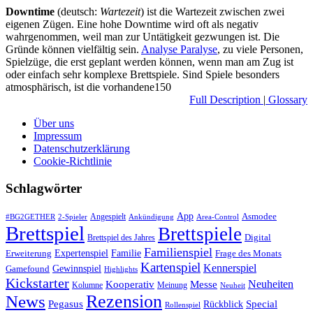
Downtime
(deutsch:
Wartezeit
) ist die Wartezeit zwischen zwei
eigenen Zügen. Eine hohe Downtime wird oft als negativ
wahrgenommen, weil man zur Untätigkeit gezwungen ist. Die
Gründe können vielfältig sein.
Analyse Paralyse
, zu viele Personen,
Spielzüge, die erst geplant werden können, wenn man am Zug ist
oder einfach sehr komplexe Brettspiele. Sind Spiele besonders
atmosphärisch, ist die vorhandene150
Full Description
|
Glossary
Über uns
Impressum
Datenschutzerklärung
Cookie-Richtlinie
Schlagwörter
App
Asmodee
Angespielt
#BG2GETHER
2-Spieler
Ankündigung
Area-Control
Brettspiel
Brettspiele
Digital
Brettspiel des Jahres
Familienspiel
Expertenspiel
Familie
Frage des Monats
Erweiterung
Kartenspiel
Kennerspiel
Gewinnspiel
Gamefound
Highlights
Kickstarter
Neuheiten
Kooperativ
Messe
Kolumne
Meinung
Neuheit
Rezension
News
Special
Pegasus
Rückblick
Rollenspiel